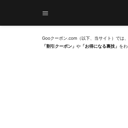
Skip
to
content
Gooクーポン.com（以下、当サイト）で
「割引クーポン」
や
「お得になる裏技」
をわ