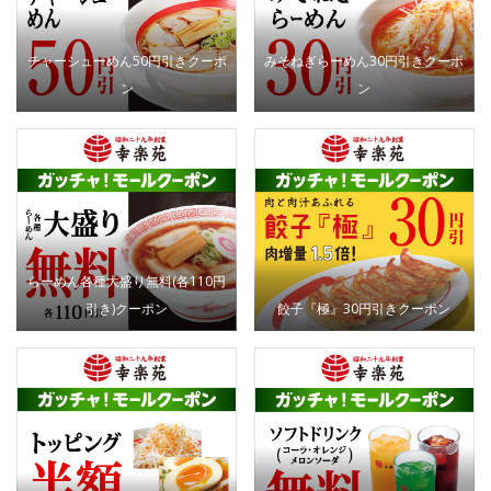
チャーシューめん50円引きクーポ
みそねぎらーめん30円引きクーポ
ン
ン
らーめん各種大盛り無料(各110円
引き)クーポン
餃子『極』30円引きクーポン