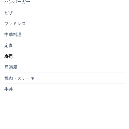
ハンバーガー
ピザ
ファミレス
中華料理
定食
寿司
居酒屋
焼肉・ステーキ
牛丼