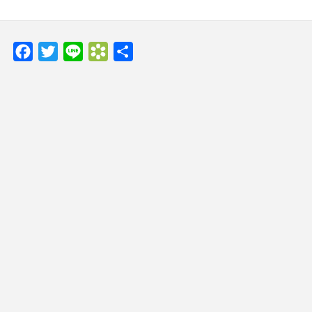
Facebook
Twitter
Line
Bookmarks.fr
共
有