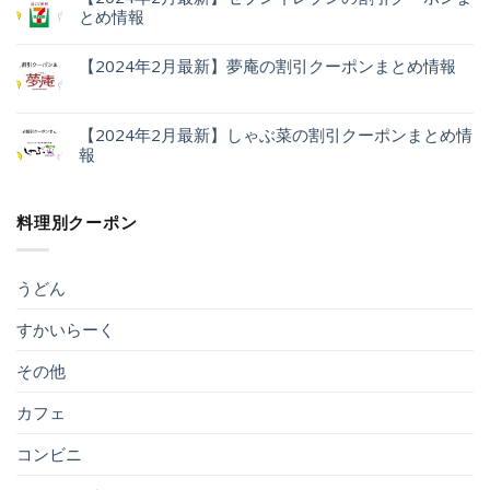
とめ情報
【2024年2月最新】夢庵の割引クーポンまとめ情報
【2024年2月最新】しゃぶ菜の割引クーポンまとめ情
報
料理別クーポン
うどん
すかいらーく
その他
カフェ
コンビニ