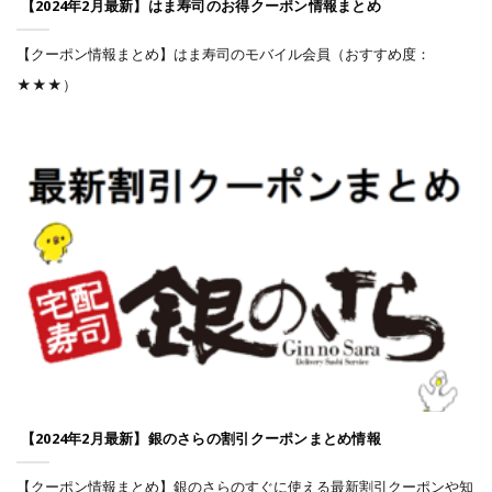
【2024年2月最新】はま寿司のお得クーポン情報まとめ
【クーポン情報まとめ】はま寿司のモバイル会員（おすすめ度：
★★★）
【2024年2月最新】銀のさらの割引クーポンまとめ情報
【クーポン情報まとめ】銀のさらのすぐに使える最新割引クーポンや知