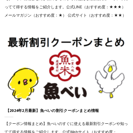
ってて得する情報をご紹介します。公式LINE（おすすめ度：★★★）
メールマガジン（おすすめ度：★） 公式サイト（おすすめ度：★★）
【2024年2月最新】魚べいの割引クーポンまとめ情報
【クーポン情報まとめ】魚べいのすぐに使える最新割引クーポンや知っ
てて得する情報をご紹介します。公式Webサイト（おすすめ度：