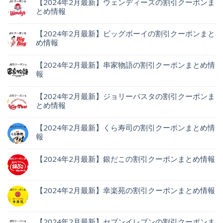
【2024年2月最新】ウェンディーズの割引クーポンま
とめ情報
【2024年2月最新】ビッグボーイの割引クーポンまと
め情報
【2024年2月最新】串家物語の割引クーポンまとめ情
報
【2024年2月最新】ジョリーパスタの割引クーポンま
とめ情報
【2024年2月最新】くら寿司の割引クーポンまとめ情
報
【2024年2月最新】銀だこの割引クーポンまとめ情報
【2024年2月最新】幸楽苑の割引クーポンまとめ情報
【2024年2月最新】セブンイレブンの割引クーポンま